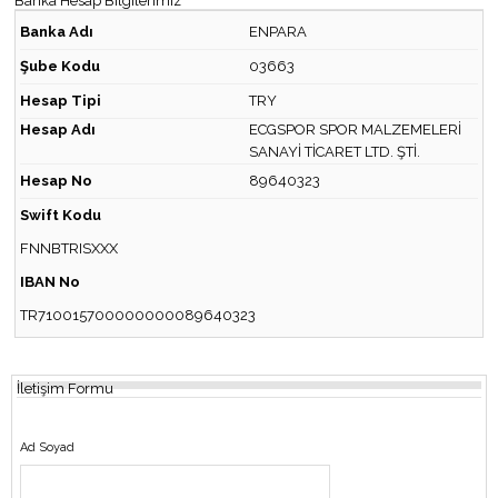
Banka Hesap Bilgilerimiz
Banka Adı
ENPARA
Şube Kodu
03663
Hesap Tipi
TRY
Hesap Adı
ECGSPOR SPOR MALZEMELERİ
SANAYİ TİCARET LTD. ŞTİ.
Hesap No
89640323
Swift Kodu
FNNBTRISXXX
IBAN No
TR710015700000000089640323
İletişim Formu
Ad Soyad