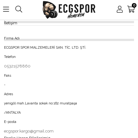
0
İletişim
Firma Adı
ECGSPOR SPOR MALZEMELERİ SAN. TİC. LTD. ŞTİ.
Telefon
05321578860
Faks
-
Adres
yenigöl mah.Lavanta sokak no:162 muratpaşa
/ANTALYA
E-posta
ecgspor.kargo@gmail.com