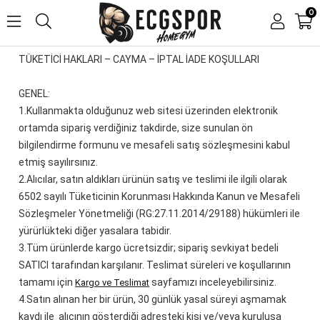
0
TÜKETİCİ HAKLARI – CAYMA – İPTAL İADE KOŞULLARI
GENEL:
1.
Kullanmakta olduğunuz web sitesi üzerinden elektronik
ortamda sipariş verdiğiniz takdirde, size sunulan ön
bilgilendirme formunu ve mesafeli satış sözleşmesini kabul
etmiş sayılırsınız.
2.
Alıcılar, satın aldıkları ürünün satış ve teslimi ile ilgili olarak
6502 sayılı Tüketicinin Korunması Hakkında Kanun ve Mesafeli
Sözleşmeler Yönetmeliği (RG:27.11.2014/29188) hükümleri ile
yürürlükteki diğer yasalara tabidir.
3.
Tüm ürünlerde kargo ücretsizdir; sipariş sevkiyat bedeli
SATICI tarafından karşılanır. Teslimat süreleri ve koşullarının
tamamı için
sayfamızı inceleyebilirsiniz.
Kargo ve Teslimat
4.
Satın alınan her bir ürün, 30 günlük yasal süreyi aşmamak
kaydı ile alıcının gösterdiği adresteki kişi ve/veya kuruluşa