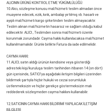
ALICININ ÜRÜNÜ KONTROL ETME YÜKÜMLÜLÜĞÜ:
10.
Alıcı, sözleşme konusu mal/hizmeti teslim almadan önce
muayene edecek; ezik, kırık, ambalajı yırtılmış vb. hasarlı ve
ayıplı mal/hizmeti kargo şirketinden teslim almayacaktır.
Teslim alınan mal/hizmetin hasarsız ve sağlam olduğu kabul
edilecektir. ALICI , Teslimden sonra mal/hizmeti özenle
korunmak zorundadır. Cayma hakkı kullanılacaksa mal/hizmet
kullanılmamalıdır. Ürünle birlikte Fatura da iade edilmelidir.
CAYMA HAKKI:
11.
ALICI; satın aldığı ürünün kendisine veya gösterdiği
adresteki kişi/kuruluşa teslim tarihinden itibaren 14 (on dört)
gün içerisinde, SATICI’ya aşağıdaki iletişim bilgileri üzerinden
bildirmek şartıyla hiçbir hukuki ve cezai sorumluluk
üstlenmeksizin ve hiçbir gerekçe göstermeksizin malı
reddederek sözleşmeden cayma hakkını kullanabilir.
12.
SATICININ CAYMA HAKKI BİLDİRİMİ YAPILACAK İLETİŞİM
BİLGİLERİ: