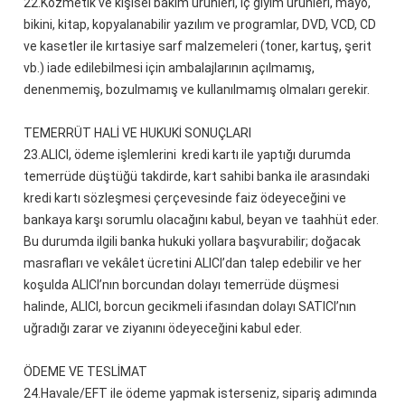
22.
Kozmetik ve kişisel bakım ürünleri, iç giyim ürünleri, mayo,
bikini, kitap, kopyalanabilir yazılım ve programlar, DVD, VCD, CD
ve kasetler ile kırtasiye sarf malzemeleri (toner, kartuş, şerit
vb.) iade edilebilmesi için ambalajlarının açılmamış,
denenmemiş, bozulmamış ve kullanılmamış olmaları gerekir.
TEMERRÜT HALİ VE HUKUKİ SONUÇLARI
23.
ALICI, ödeme işlemlerini kredi kartı ile yaptığı durumda
temerrüde düştüğü takdirde, kart sahibi banka ile arasındaki
kredi kartı sözleşmesi çerçevesinde faiz ödeyeceğini ve
bankaya karşı sorumlu olacağını kabul, beyan ve taahhüt eder.
Bu durumda ilgili banka hukuki yollara başvurabilir; doğacak
masrafları ve vekâlet ücretini ALICI’dan talep edebilir ve her
koşulda ALICI’nın borcundan dolayı temerrüde düşmesi
halinde, ALICI, borcun gecikmeli ifasından dolayı SATICI’nın
uğradığı zarar ve ziyanını ödeyeceğini kabul eder.
ÖDEME VE TESLİMAT
24.
Havale/EFT ile ödeme yapmak isterseniz, sipariş adımında