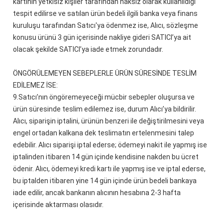
kartının yetkisiz kişiler tarafından haksız olarak kullanıldığı
tespit edilirse ve satılan ürün bedeli ilgili banka veya finans
kuruluşu tarafından Satıcı'ya ödenmez ise, Alıcı, sözleşme
konusu ürünü 3 gün içerisinde nakliye gideri SATICI’ya ait
olacak şekilde SATICI’ya iade etmek zorundadır.
ÖNGÖRÜLEMEYEN SEBEPLERLE ÜRÜN SÜRESİNDE TESLİM
EDİLEMEZ İSE:
9.
Satıcı’nın öngöremeyeceği mücbir sebepler oluşursa ve
ürün süresinde teslim edilemez ise, durum Alıcı’ya bildirilir.
Alıcı, siparişin iptalini, ürünün benzeri ile değiştirilmesini veya
engel ortadan kalkana dek teslimatın ertelenmesini talep
edebilir. Alıcı siparişi iptal ederse; ödemeyi nakit ile yapmış ise
iptalinden itibaren 14 gün içinde kendisine nakden bu ücret
ödenir. Alıcı, ödemeyi kredi kartı ile yapmış ise ve iptal ederse,
bu iptalden itibaren yine 14 gün içinde ürün bedeli bankaya
iade edilir, ancak bankanın alıcının hesabına 2-3 hafta
içerisinde aktarması olasıdır.