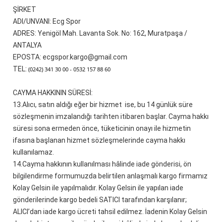
ŞİRKET
ADI/UNVANI: Ecg Spor
ADRES: Yenigöl Mah. Lavanta Sok. No: 162, Muratpaşa /
ANTALYA
EPOSTA:
ecgspor.kargo@gmail.com
TEL:
(0242) 341 30 00 - 0532 157 88 60
CAYMA HAKKININ SÜRESİ:
13.
Alıcı, satın aldığı eğer bir hizmet ise, bu 14 günlük süre
sözleşmenin imzalandığı tarihten itibaren başlar. Cayma hakkı
süresi sona ermeden önce, tüketicinin onayı ile hizmetin
ifasına başlanan hizmet sözleşmelerinde cayma hakkı
kullanılamaz.
14.
Cayma hakkının kullanılması hâlinde iade gönderisi, ön
bilgilendirme formumuzda belirtilen anlaşmalı kargo firmamız
Kolay Gelsin ile yapılmalıdır. Kolay Gelsin ile yapılan iade
gönderilerinde kargo bedeli SATICI tarafından karşılanır;
ALICI’dan iade kargo ücreti tahsil edilmez. İadenin Kolay Gelsin