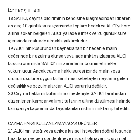
İADE KOŞULLARI:
18.
SATICI, cayma bildiriminin kendisine ulaşmasından itibaren
en geç 10 günlük süre içerisinde toplam bedeli ve ALICI’yı borç
altına sokan belgeleri ALICI’ ya iade etmek ve 20 günlük süre
içerisinde malı iade almakla yükümlüdür.
19.
ALICI’ nın kusurundan kaynaklanan bir nedenle malın
değerinde bir azalma olursa veya iade imkânsızlaşırsa ALICI
kusuru oranında SATICI’ nın zararlarını tazmin etmekle
yükümlüdür. Ancak cayma hakkı süresi içinde malın veya
ürünün usulüne uygun kullanılması sebebiyle meydana gelen
değişiklik ve bozulmalardan ALICI sorumlu değildir.
20.
Cayma hakkının kullanılması nedeniyle SATICI tarafından
düzenlenen kampanya limit tutarının altına düşülmesi halinde
kampanya kapsamında faydalanılan indirim miktarı iptal edilir.
CAYMA HAKKI KULLANILAMAYACAK ÜRÜNLER:
21.
ALICI’nın isteği veya açıkça kişisel ihtiyaçları doğrultusunda
hazırlanan ve geri gönderilmeye müsait olmayan, iç giyim alt