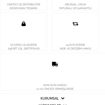
ÜRETİCİ VE DİSTRİBÜTÖR
ORİJİNAL ÜRÜN
DOĞRUDAN TEDARİK
FATURALI VE GARANTİLİ
GÜVENLİ ALIŞVERİŞ
14 GÜN İÇİNDE
256 BİT SSL SERTİFİKASI
İADE VE DEĞİŞİM HAKKI
AYNI GÜN KARGO
12:00 ÖNCESİ SİPARİŞLERDE
KURUMSAL