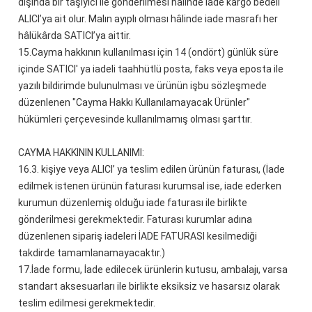
dışında bir taşıyıcı ile gönderilmesi hâlinde iade kargo bedeli
ALICI’ya ait olur. Malın ayıplı olması hâlinde iade masrafı her
hâlükârda SATICI’ya aittir.
15.
Cayma hakkının kullanılması için 14 (ondört) günlük süre
içinde SATICI' ya iadeli taahhütlü posta, faks veya eposta ile
yazılı bildirimde bulunulması ve ürünün işbu sözleşmede
düzenlenen "Cayma Hakkı Kullanılamayacak Ürünler"
hükümleri çerçevesinde kullanılmamış olması şarttır.
CAYMA HAKKININ KULLANIMI:
16.
3. kişiye veya ALICI’ ya teslim edilen ürünün faturası, (İade
edilmek istenen ürünün faturası kurumsal ise, iade ederken
kurumun düzenlemiş olduğu iade faturası ile birlikte
gönderilmesi gerekmektedir. Faturası kurumlar adına
düzenlenen sipariş iadeleri İADE FATURASI kesilmediği
takdirde tamamlanamayacaktır.)
17.
İade formu, İade edilecek ürünlerin kutusu, ambalajı, varsa
standart aksesuarları ile birlikte eksiksiz ve hasarsız olarak
teslim edilmesi gerekmektedir.