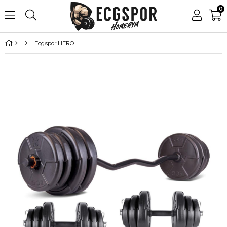
0
Ecgspor HERO Serisi 45 Kg Z Bar Halter Seti ve Dambıl Seti Ağırlık Fitness Seti