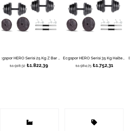
Ecgspor HERO Serisi 25 Kg Z Bar Halter Seti ve Dambıl Seti Ağırlık Fitness Seti
Ecgspor HERO Serisi 35 Kg Halter Seti ve Dambıl Seti Ağırlık Fitness Seti
₺1.822,39
₺1.752,31
918,32
₺1.984,75
₺2.