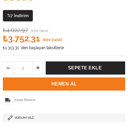
%
7
İndirim
₺4.022,97
(KDV Dahil)
₺3.752,31
(KDV Dahil)
₺1.313,31
`den başlayan taksitlerle
Kargo Bedava
YORUM YAZ