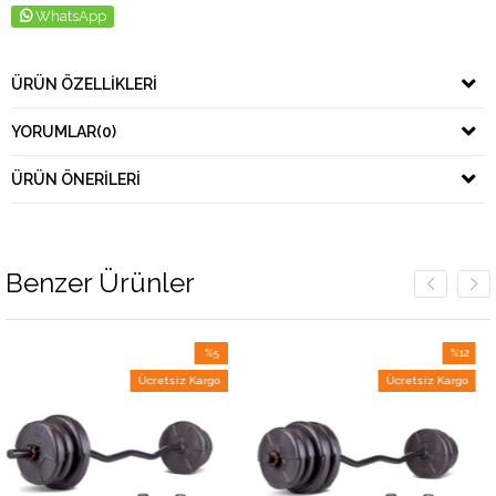
WhatsApp
ÜRÜN ÖZELLIKLERI
YORUMLAR
(0)
ÜRÜN ÖNERILERI
Benzer Ürünler
%5
%12
İndirim
İndirim
Ücretsiz Kargo
Ücretsiz Kargo
%5İndirim
%12İndirim